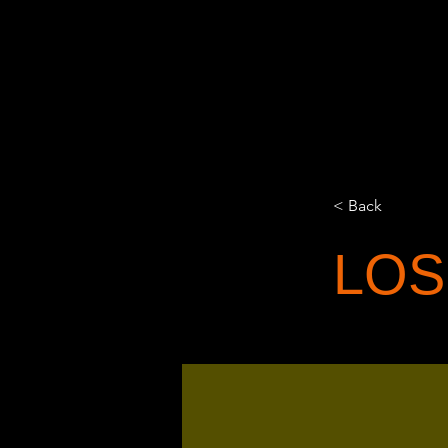
Pedro
< Back
LOS