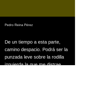
Pedro Reina Pérez
De un tiempo a esta parte,
camino despacio. Podrá ser la
punzada leve sobre la rodilla
izquierda la que me distrae
pero no me quiero perder los
detalles de este paseo
Previous
Next